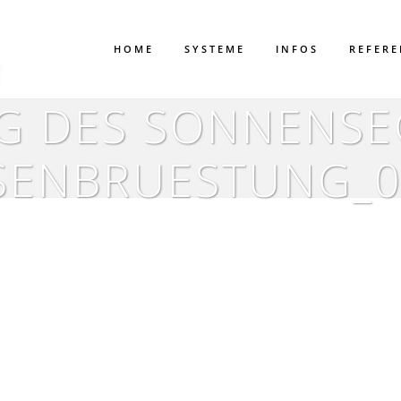
HOME
SYSTEME
INFOS
REFER
G DES SONNENSE
SENBRUESTUNG_