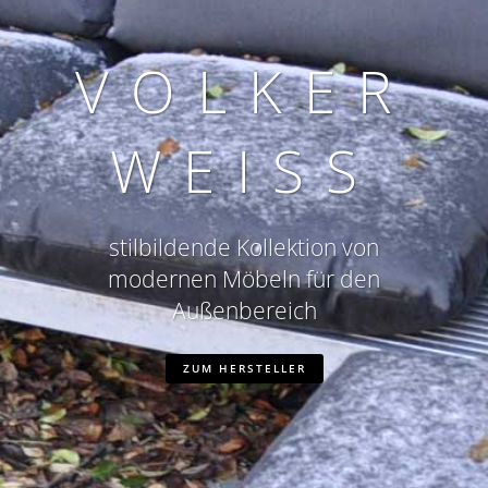
VOLKER
WEISS
stilbildende Kollektion von
modernen Möbeln für den
Außenbereich
ZUM HERSTELLER