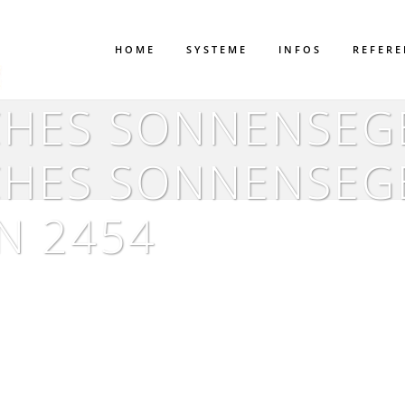
HOME
SYSTEME
INFOS
REFER
HES SONNENSEGE
HES SONNENSEGE
N 2454