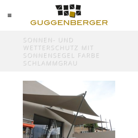
SONNEN- UND
WETTERSCHUTZ MIT
SONNENSEGEL FARBE
SCHLAMMGRAU