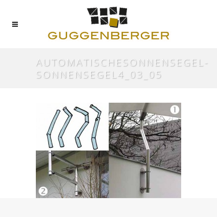
AUTOMATISCHESONNENSEGEL-
SONNENSEGEL4_03_05